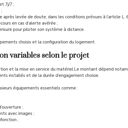
t 7j/7 ;
 ;
dre après levée de doute, dans les conditions prévues à l’article L
ecours en cas d’alerte avérée ;
Verisure pour piloter son système à distance.
uipements choisis et la configuration du logement.
ion variables selon le projet
llation et la mise en service du matériel.Le montant dépend notam
ts installés et de la durée d’engagement choisie.
sieurs équipements essentiels comme :
’ouverture ;
ts avec images ;
fonction ;