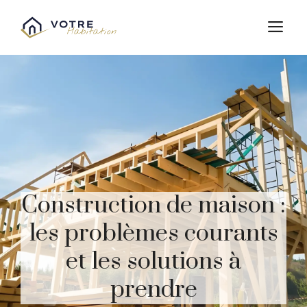
Aller
au
M
contenu
Construction de maison :
les problèmes courants
et les solutions à
prendre